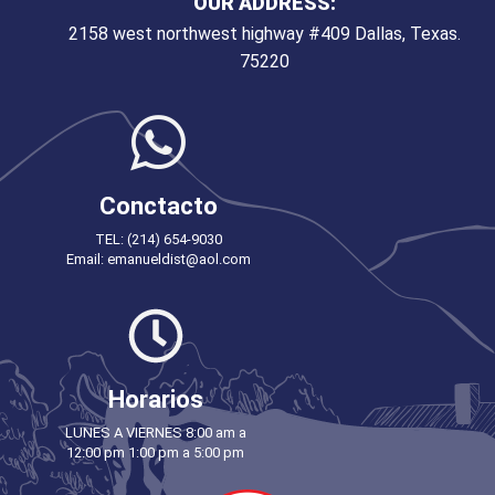
OUR ADDRESS:
2158 west northwest highway #409 Dallas, Texas.
75220
Conctacto
TEL: (214) 654-9030
Email: emanueldist@aol.com
Horarios
LUNES A VIERNES 8:00 am a
12:00 pm 1:00 pm a 5:00 pm