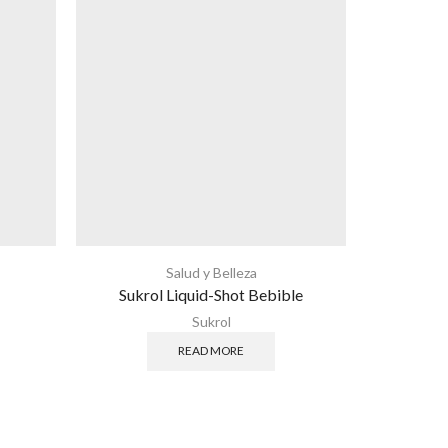
Salud y Belleza
Sukrol Liquid-Shot Bebible
Neur
Sukrol
READ MORE