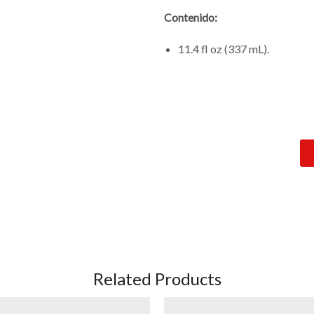
Contenido:
11.4 fl oz (337 mL).
Related Products