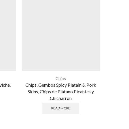
Chips
iche.
Chips, Gembos Spicy Platain & Pork
Chips,
Skins, Chips de Plátano Picantes y
Chicharron
READ MORE