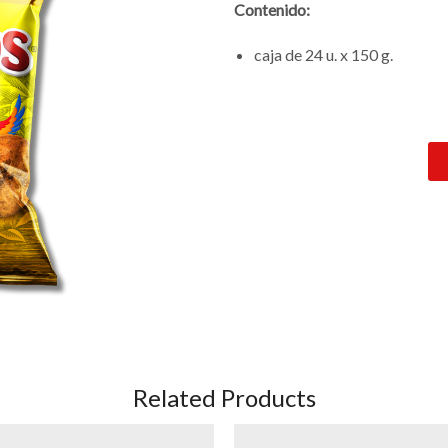
Contenido:
caja de 24
u. x 150 g.
Related Products