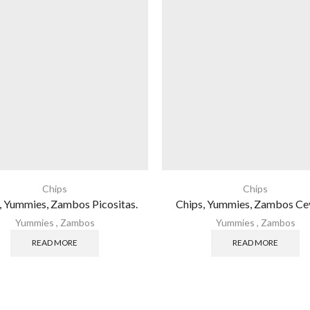
Chips
Chips
, Yummies, Zambos Picositas.
Chips, Yummies, Zambos Cev
Yummies
,
Zambos
Yummies
,
Zambos
READ MORE
READ MORE