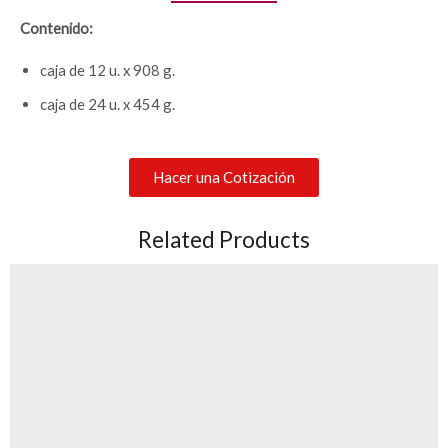
Contenido:
caja de 12 u. x 908 g.
caja de 24 u. x 454 g.
Hacer una Cotización
Related Products