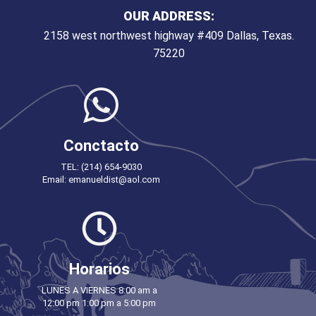
OUR ADDRESS:
2158 west northwest highway #409 Dallas, Texas.
75220
Conctacto
TEL: (214) 654-9030
Email: emanueldist@aol.com
Horarios
LUNES A VIERNES 8:00 am a
12:00 pm 1:00 pm a 5:00 pm