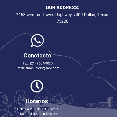
OUR ADDRESS:
2158 west northwest highway #409 Dallas, Texas.
75220
Conctacto
TEL: (214) 654-9030
Email: emanueldist@aol.com
Horarios
LUNES A VIERNES 8:00 am a
12:00 pm 1:00 pm a 5:00 pm