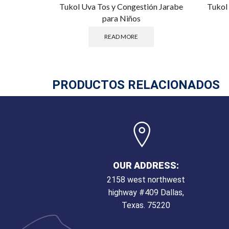
Tukol Uva Tos y Congestión Jarabe
Tukol 
para Niños
READ MORE
PRODUCTOS RELACIONADOS
OUR ADDRESS:
2158 west northwest
highway #409 Dallas,
Texas. 75220