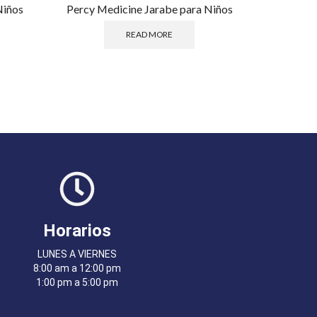
Niños
Percy Medicine Jarabe para Niños
Bedoyecta 
READ MORE
Horarios
LUNES A VIERNES
8:00 am a 12:00 pm
1:00 pm a 5:00 pm