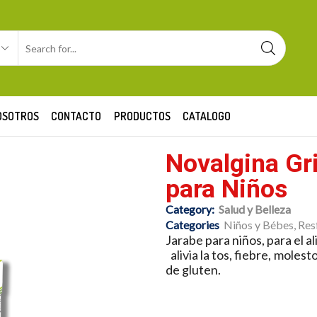
OSOTROS
CONTACTO
PRODUCTOS
CATALOGO
Novalgina Gr
para Niños
Category:
Salud y Belleza
Categories
Niños y Bébes
,
Res
Jarabe para niños, para el a
alivia la tos, fiebre, moles
de gluten.