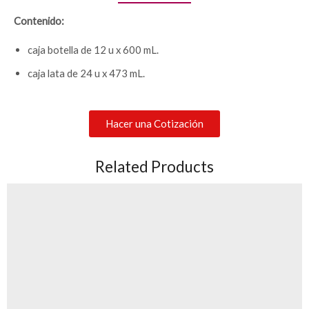
Contenido:
caja botella de 12 u x
600 mL.
caja lata de 24 u x 473 mL.
Hacer una Cotización
Related Products