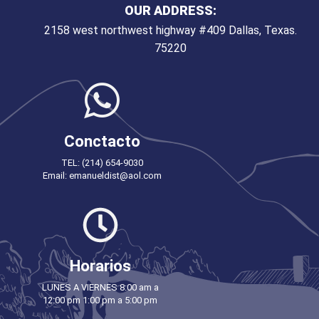
OUR ADDRESS:
2158 west northwest highway #409 Dallas, Texas.
75220
Conctacto
TEL: (214) 654-9030
Email: emanueldist@aol.com
Horarios
LUNES A VIERNES 8:00 am a
12:00 pm 1:00 pm a 5:00 pm