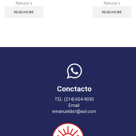
Natura´s
Natura´s
READ MORE
READ MORE
Conctacto
TEL: (214) 654-9030
Email:
emanueldist@aol.com