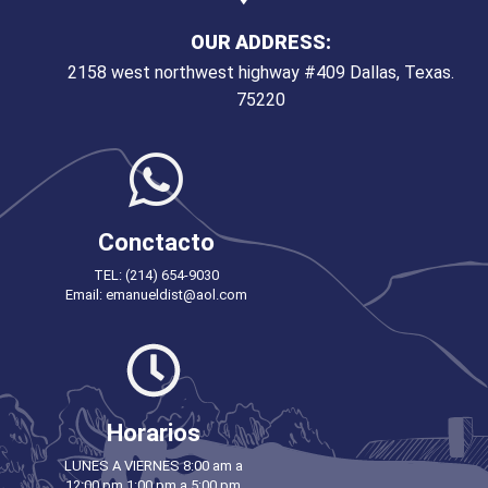
OUR ADDRESS:
2158 west northwest highway #409 Dallas, Texas.
75220
Conctacto
TEL: (214) 654-9030
Email: emanueldist@aol.com
Horarios
LUNES A VIERNES 8:00 am a
12:00 pm 1:00 pm a 5:00 pm