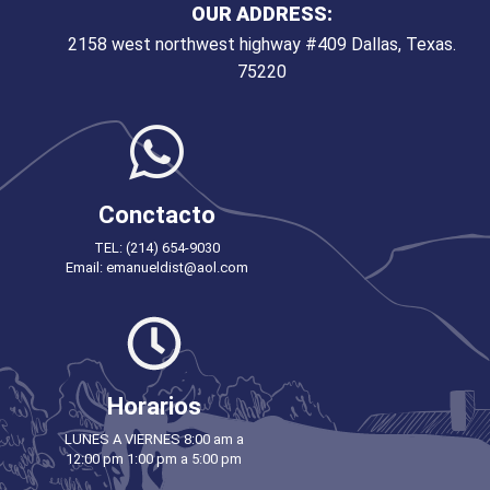
OUR ADDRESS:
2158 west northwest highway #409 Dallas, Texas.
75220
Conctacto
TEL: (214) 654-9030
Email: emanueldist@aol.com
Horarios
LUNES A VIERNES 8:00 am a
12:00 pm 1:00 pm a 5:00 pm