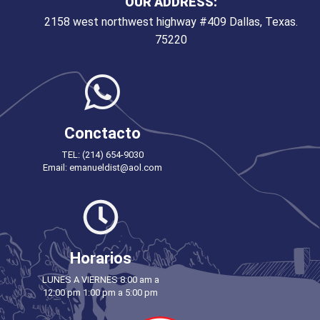
OUR ADDRESS:
2158 west northwest highway #409 Dallas, Texas.
75220
Conctacto
TEL: (214) 654-9030
Email: emanueldist@aol.com
Horarios
LUNES A VIERNES 8:00 am a
12:00 pm 1:00 pm a 5:00 pm