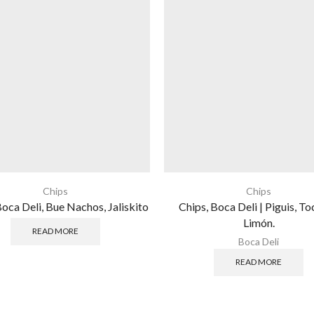
Chips
Chips
Boca Deli, Bue Nachos, Jaliskito
Chips, Boca Deli | Piguis, To
Limón.
READ MORE
Boca Deli
READ MORE