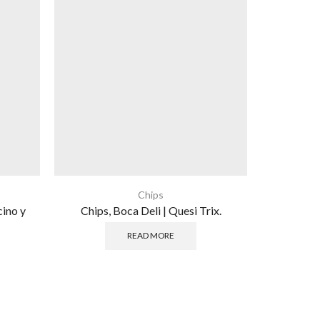
Chips
cino y
Chips, Boca Deli | Quesi Trix.
Chip
READ MORE